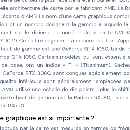
 série de cartes la plus récente a été modifié en 201
lle architecture de carte par le fabricant AMD. La 
s récente d’AMD. Le nom d’une carte graphique comp
tion et un numéro désignant la gamme à laquelle la
ement sur le dixième du numéro de la carte NVIDIA
X 1070. Ce chiffre augmente à mesure que l’on s’ap
 haut de gamme est une GeForce GTX 1080, tandis 
rce GTX 1050. Certains modèles, qui sont essentiel
 de base, ont un indice « TI » (Titanimum). Sache
a GeForce RTX 3080, sont conçues spécialement po
 qualité inférieure sont généralement remplacées p
MD utilise une échelle de dix points ; plus le chiff
ne carte haut de gamme est la Radeon RX580, tandis
eon RX550.
te graphique est si importante ?
 effectués par la carte est mesurée en termes de fréq