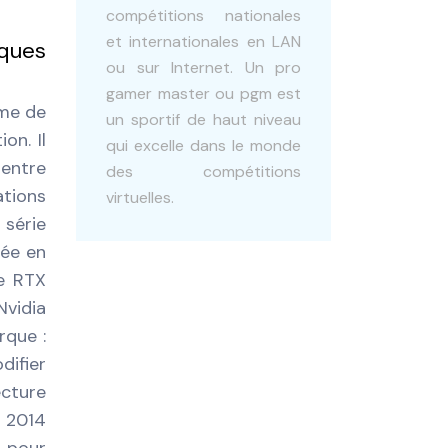
compétitions nationales
et internationales en LAN
iques
ou sur Internet. Un pro
gamer master ou pgm est
mme de
un sportif de haut niveau
on. Il
qui excelle dans le monde
 entre
des compétitions
ations
virtuelles.
 série
lée en
ce RTX
Nvidia
rque :
difier
cture
r 2014