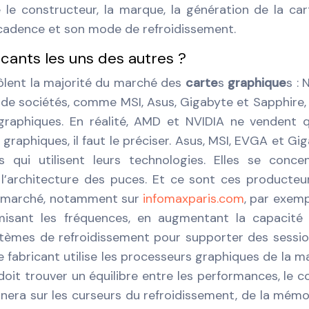
e constructeur, la marque, la génération de la car
cadence et son mode de refroidissement.
icants les uns des autres ?
rôlent la majorité du marché des
carte
s
graphique
s : 
de sociétés, comme MSI, Asus, Gigabyte et Sapphire,
 graphiques. En réalité, AMD et NVIDIA ne vendent 
graphiques, il faut le préciser. Asus, MSI, EVGA et Gi
 qui utilisent leurs technologies. Elles se conce
 l’architecture des puces. Et ce sont ces producteu
le marché, notamment sur
infomaxparis.com
, par exemp
imisant les fréquences, en augmentant la capacité
stèmes de refroidissement pour supporter des sessi
e fabricant utilise les processeurs graphiques de la m
l doit trouver un équilibre entre les performances, le c
onnera sur les curseurs du refroidissement, de la mémo