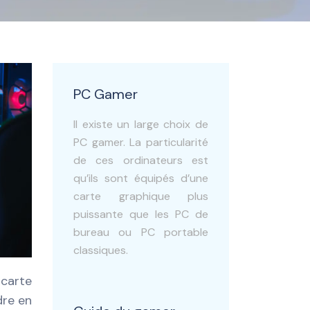
PC Gamer
Il existe un large choix de
PC gamer. La particularité
de ces ordinateurs est
qu’ils sont équipés d’une
carte graphique plus
puissante que les PC de
bureau ou PC portable
classiques.
 carte
dre en