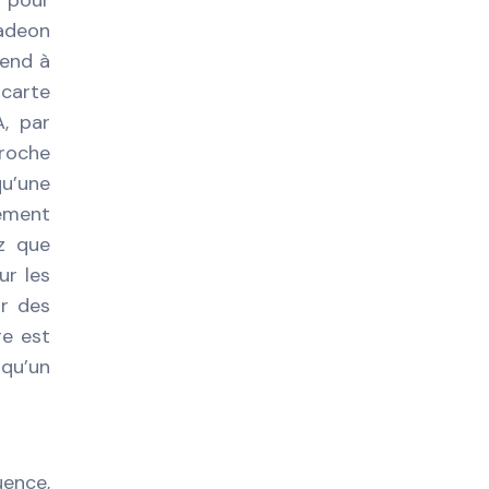
7 pour
Radeon
rend à
 carte
, par
proche
qu’une
lement
z que
ur les
ar des
re est
 qu’un
uence,