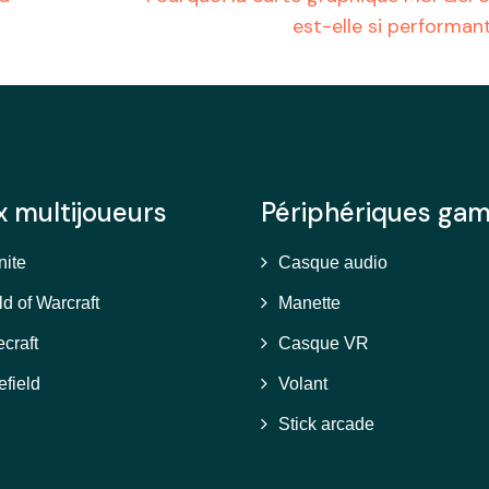
est-elle si performan
x multijoueurs
Périphériques gam
nite
Casque audio
d of Warcraft
Manette
craft
Casque VR
efield
Volant
Stick arcade