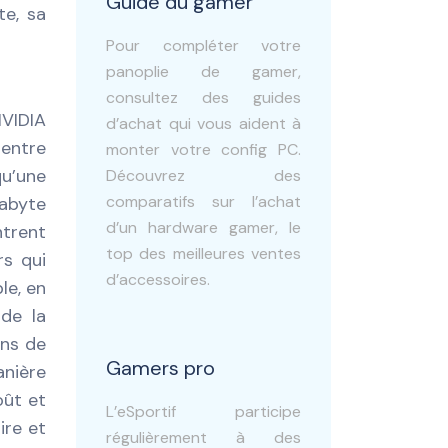
Guide du gamer
te, sa
Pour compléter votre
panoplie de gamer,
consultez des guides
NVIDIA
d’achat qui vous aident à
 entre
monter votre config PC.
qu’une
Découvrez des
comparatifs sur l’achat
gabyte
d’un hardware gamer, le
ntrent
top des meilleures ventes
rs qui
d’accessoires.
le, en
 de la
ons de
Gamers pro
anière
oût et
L’eSportif participe
ire et
régulièrement à des