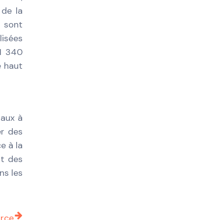
 de la
s sont
lisées
 1 340
e haut
iaux à
er des
e à la
rt des
ns les
orce